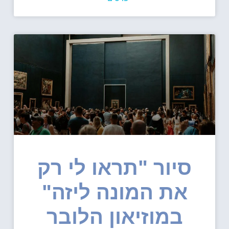
סיור "תראו לי רק
את המונה ליזה"
במוזיאון הלובר