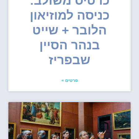
כרטיס משולב:
כניסה למוזיאון
הלובר + שייט
בנהר הסיין
שבפריז
פרטים »