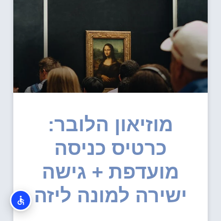
מוזיאון הלובר:
כרטיס כניסה
מועדפת + גישה
ישירה למונה ליזה