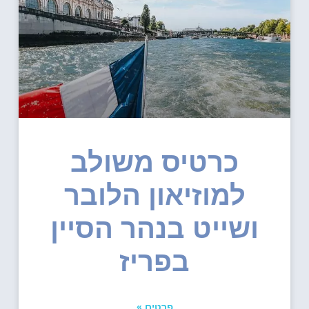
כרטיס משולב
למוזיאון הלובר
ושייט בנהר הסיין
בפריז
פרטים »