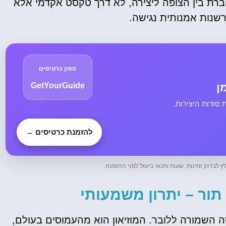
מחברת בין הצופה ליצירה, לא דרך טקסט אקדמי אלא
מומלץ לקנות כרטיס
רשנות אמנותית נגישה.
מראש!
לחצו פה!
ספק כרטיסים
ן
GetYourGuide
סודות היצירות.
להזמנת כרטיסים →
ץ לבדוק זמינות, שעות ותנאי ביטול לפני ההזמנה.
תור – יתרון משמעותי
ה השמורה ללובר. המוזיאון הוא מהעמוסים בעולם,