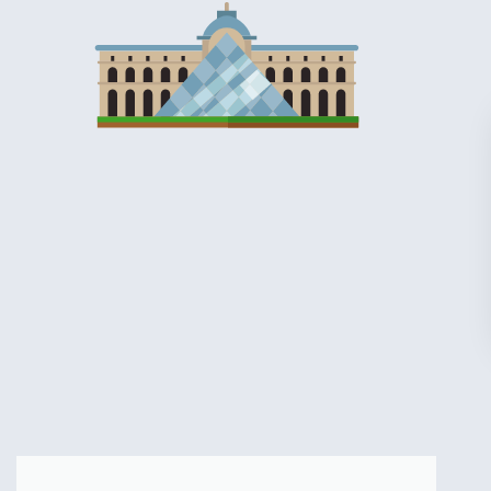
מומלץ?
לחצו
פה!