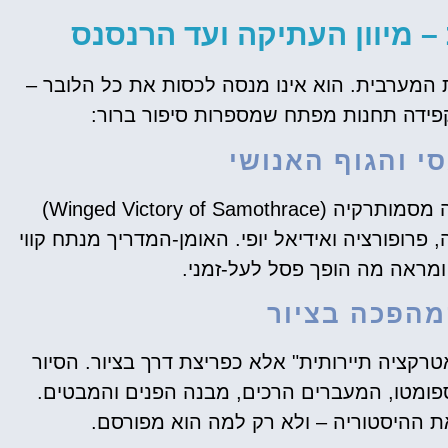
 מיוון העתיקה ועד הרנסנס
ת המערבית. הוא אינו מנסה לכסות את כל הלובר –
ידה תחנות מפתח שמספרות סיפור ברור:
י והגוף האנושי
יצירות כמו ונוס ממילו (Venus de Milo) וניקה מסמותרקיה (Winged Victory of Samothrace)
 פרופורציה ואידיאל יופי. האומן-המדריך מנתח קווי
 ומראה מה הופך פסל לעל-זמני.
מהפכה בציור
ה מוצגת כאן כ"אטרקציה תיירותית" אלא כפריצת דרך בציור. הסיור
ספומטו, המעברים הרכים, מבנה הפנים והמבטים.
ת ההיסטוריה – ולא רק למה הוא מפורסם.