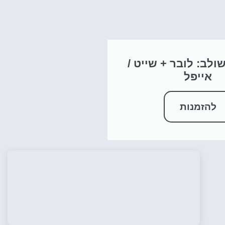
ולב: לובר + שייט /
אייפל
להזמנות