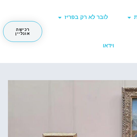
ת
לובר לא רק בפריז
רכישה
אונליין
וידאו