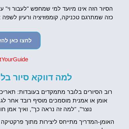
הסיור הזה אינו מיועד למי שמחפש "לעבור וי" ע
כזה שמתרגם טכניקה, קומפוזיציה ורעיון לשפה א
לחצו כאן להז
tYourGuide
למה דווקא סיור בלו
רוב הסיורים בלובר מתמקדים בעובדות: תאריכי
אומן או אמנית מוסמכים מוסיף רובד אחר לגמ
נוצר", "למה זה נראה כך", ואיך אמן ח
י
השכרת
ט
רכב
האומן-המדריך מתייחס ליצירות מתוך פרקטיקה 