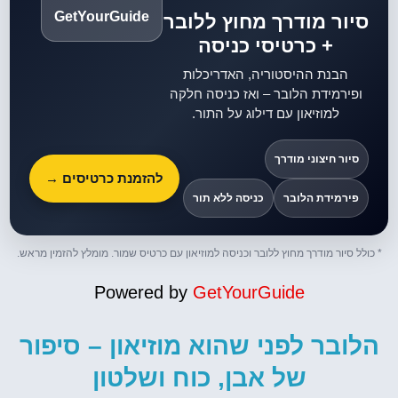
GetYourGuide
סיור מודרך מחוץ ללובר
+ כרטיסי כניסה
הבנת ההיסטוריה, האדריכלות
ופירמידת הלובר – ואז כניסה חלקה
למוזיאון עם דילוג על התור.
סיור חיצוני מודרך
להזמנת כרטיסים →
פירמידת הלובר
כניסה ללא תור
* כולל סיור מודרך מחוץ ללובר וכניסה למוזיאון עם כרטיס שמור. מומלץ להזמין מראש.
Powered by
GetYourGuide
הלובר לפני שהוא מוזיאון – סיפור
של אבן, כוח ושלטון