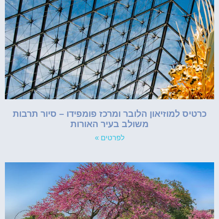
כרטיס למוזיאון הלובר ומרכז פומפידו – סיור תרבות
משולב בעיר האורות
לפרטים »