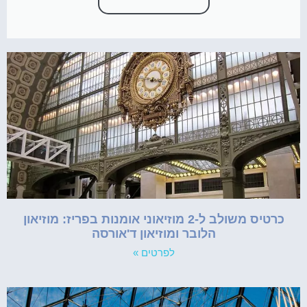
כרטיס משולב ל-2 מוזיאוני אומנות בפריז: מוזיאון
הלובר ומוזיאון ד'אורסה
לפרטים »