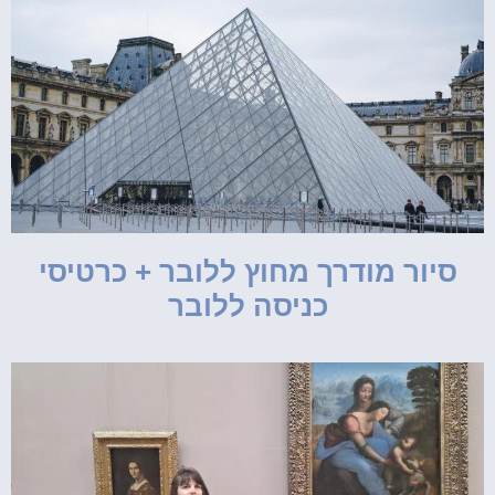
סיור מודרך מחוץ ללובר + כרטיסי
כניסה ללובר