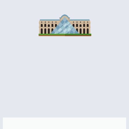
לאייפל
מומלץ לקנות
כרטיס מראש!
לחצו פה!