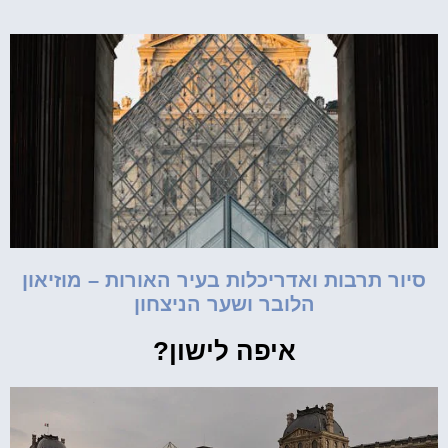
סיור תרבות ואדריכלות בעיר האורות – מוזיאון
הלובר ושער הניצחון
איפה לישון?