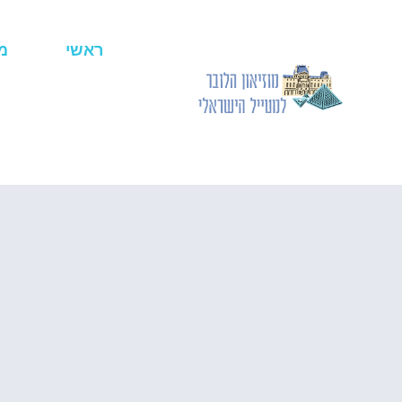
ראשי
מ