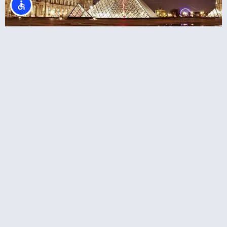
סיור מודרך בהיכל האמנות – מוזיאון הלובר
בפריז
כרטיס משולב: כניסה למוזיאון הלובר + שייט