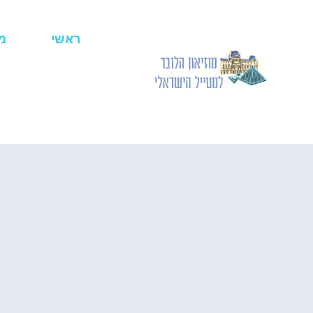
ראשי
מ