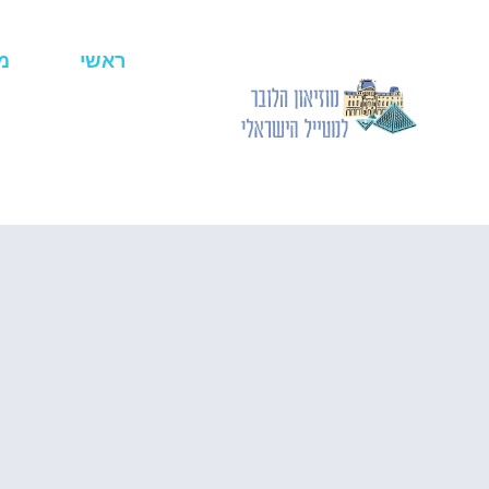
ראשי
מ