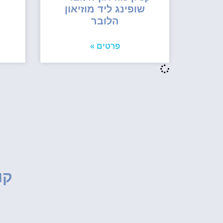
שופינג ליד מוזיאון
הלובר
פרטים »
קו