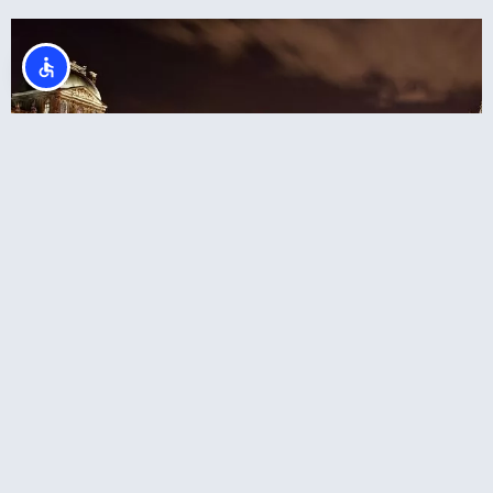
סיור מודרך בהיכל האמנות – מוזיאון הלובר
בפריז
איפה לישון?