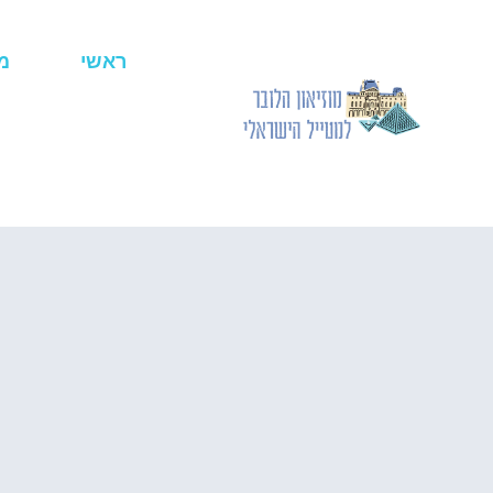
ראשי
מ