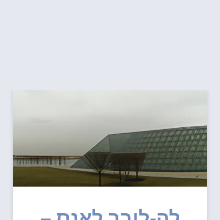
לה-לובר לאנס –