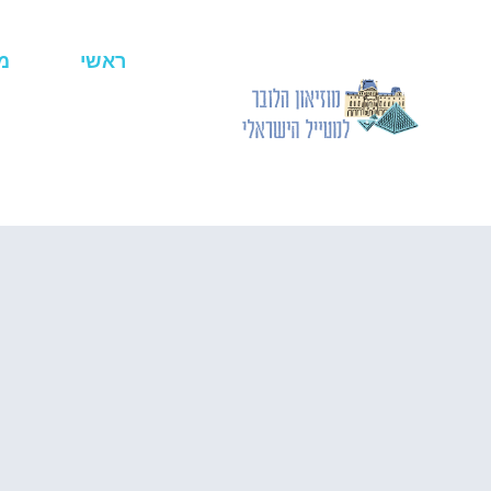
ראשי
מ