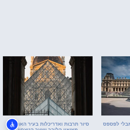
מבלי לפספס
סיור תרבות ואדריכלות בעיר האורות –
מוזיאון הלובר ושער הניצחון