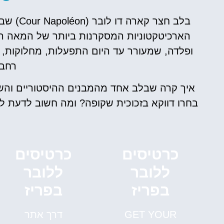
ופלדה, שמעורר עד היום התפעלות, מחלוקות, 
רחבי
איך קרה שבלב אחד מהמבנים ההיסטוריים והש
בחרו דווקא בזכוכית שקופה? ומה חשוב לדעת ל
כרטיסים
כרטיסים
ללובר
ללובר
בפריז
בפריז
י
השכרת
GET YOUR
דרך אתר