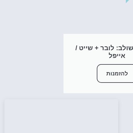
ולב: לובר + שייט /
אייפל
להזמנות