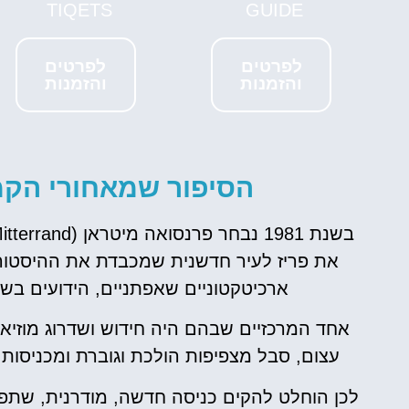
ט
רכב
TIQETS
GUIDE
ות
השוואת מחירים
לפרטים
לפרטים
והזמנות
והזמנות
טיסים!
לחצו
פה!
ה!
הסיפור שמאחורי הקמ
את פריז לעיר חדשנית שמכבדת את ההיסטורי
ארכיטקטוניים שאפתניים, הידועים בשם "הפרויקטי
אחד המרכזיים שבהם היה חידוש ושדרוג מוזיאו
עצום, סבל מצפיפות הולכת וגוברת ומכניסו
לכן הוחלט להקים כניסה חדשה, מודרנית, שתפת