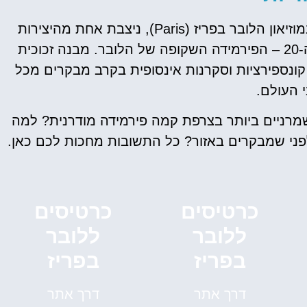
בלב חצר קארה דו לובר (Cour Napoléon) שבמוזיאון הלובר בפריז (Paris), ניצבת אחת מהיצירות
הארכיטקטוניות המסקרנות ביותר של המאה ה-20 – הפירמידה השקופה של הלובר. מבנה זכוכית
קונספירציות וסקרנות אינסופית בקרב מבקרים מכל
 העולם.
מרניים ביותר בצרפת קמה פירמידה מודרנית? למה
פני שמבקרים באזור? כל התשובות מחכות לכם כאן.
כרטיסים
כרטיסים
ללובר
ללובר
בפריז
בפריז
כרטיסים
דרך אתר
דרך אתר