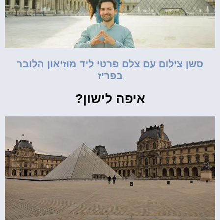
סשן צילום עם צלם פרטי ליד מוזיאון הלובר
בפריז
איפה לישון?