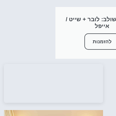
ולב: לובר + שייט /
אייפל
להזמנות