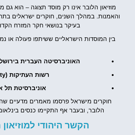
מוזיאון הלובר אינו רק מוסד תצוגה – הוא גם 
והאמנות. במהלך השנים, חוקרים ישראלים בתחומ
בעיקר בנושאי חקר המזרח הקדום
בין המוסדות הישראליים ששיתפו פעולה או נמצ
האוניברסיטה העברית בירושלים (w University of Jerusalem
רשות העתיקות (Israel Antiquities Authority)
אוניברסיטת תל אביב ( University
חוקרים מישראל פרסמו מאמרים מדעיים שהתב
הלובר, ובעבר אף התקיימו כנסים בינלאו
הקשר היהודי למוזיאון הלובר (seum