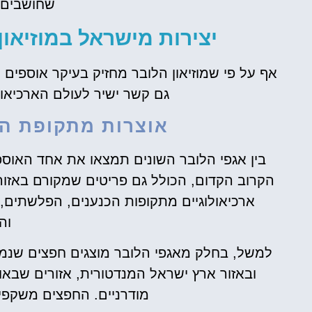
שחושבים 
יצירות מישראל במוזיאון הלובר (eum
אף על פי שמוזיאון הלובר מחזיק בעיקר אוספים 
גם קשר ישיר לעולם הארכיאול
אוצרות מתקופת ה
בין אגפי הלובר השונים תמצאו את אחד האו
הקרוב הקדום, הכולל גם פריטים שמקורם באזו
ארכיאולוגיים מתקופות הכנענים, הפלשתים,
וה
י
השכרת
למשל, בחלק מאגפי הלובר מוצגים חפצים שנמצאו 
ט
רכב
ובאזור ארץ ישראל המנדטורית, אזורים שבאות
ות
השוואת מחירים
מודרניים. החפצים משקפי